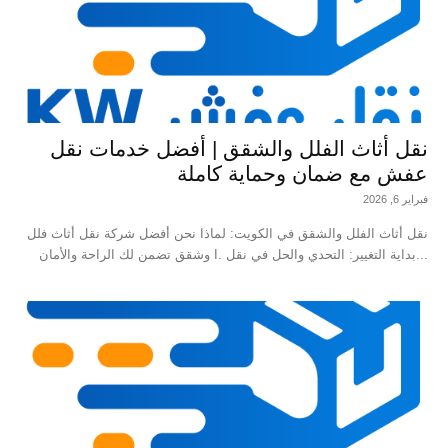
نقل أثاث الفلل والشقق | أفضل خدمات نقل
عفش مع ضمان وحماية كاملة
فبراير 6, 2026
نقل أثاث الفلل والشقق في الكويت: لماذا نحن أفضل شركة نقل أثاث فلل
وشقق تضمن لك الراحة والأمان I. بداية التغيير: التحدي والحل في نقل...