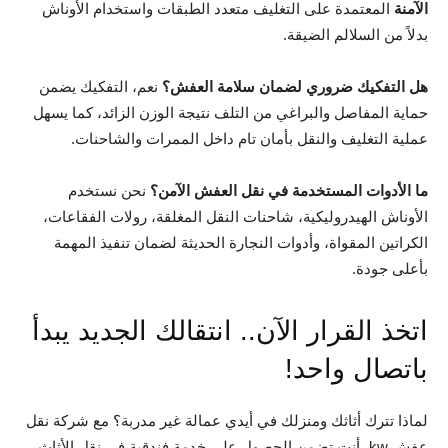
الآمنة
المعتمدة على التغليف متعدد الطبقات واستخدام الأوناش
بدلاً من السلالم الضيقة.
هل التفكيك ضروري لضمان سلامة العفش؟
نعم، التفكيك يضمن
حماية المفاصل والبراغي من التلف نتيجة الوزن الزائد، كما يسهل
عملية التغليف والنقل بأمان تام داخل الممرات والشاحنات.
ما الأدوات المستخدمة في نقل العفش الآمن؟
نحن نستخدم
الأوناش الهيدروليكية، شاحنات النقل المغلقة، رولات الفقاعات،
الكراتين المقواة، وأدوات النجارة الحديثة لضمان تنفيذ المهمة
بأعلى جودة.
اتخذ القرار الآن.. انتقالك الجديد يبدأ
باتصال واحد!
لماذا تترك أثاثك ومنزلك في أيدي عمالة غير مدربة؟ مع شركة نقل
عفش kw، أنت تضمن الحصول على خدمة فندقية في نقل الأثاث.