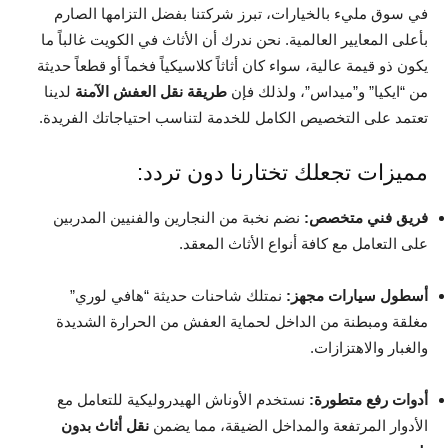
في سوق مليء بالخيارات، تبرز شركتنا بفضل التزامها الصارم
بأعلى المعايير العالمية. نحن ندرك أن الأثاث في الكويت غالباً ما
يكون ذو قيمة عالية، سواء كان أثاثاً كلاسيكياً فخماً أو قطعاً حديثة
من “ايكيا” و”ميداس”، ولذلك فإن
طريقة نقل العفش الآمنة
لدينا
تعتمد على التخصيص الكامل للخدمة لتناسب احتياجاتك الفريدة.
مميزات تجعلك تختارنا دون تردد:
فريق فني متخصص:
نضم نخبة من النجارين والفنيين المدربين
على التعامل مع كافة أنواع الأثاث المعقد.
أسطول سيارات مجهز:
نمتلك شاحنات حديثة “هافي لوري”
مغلقة ومبطنة من الداخل لحماية العفش من الحرارة الشديدة
والغبار والاهتزازات.
أدوات رفع متطورة:
نستخدم الأوناش الهيدروليكية للتعامل مع
الأدوار المرتفعة والمداخل الضيقة، مما يضمن
نقل أثاث بدون