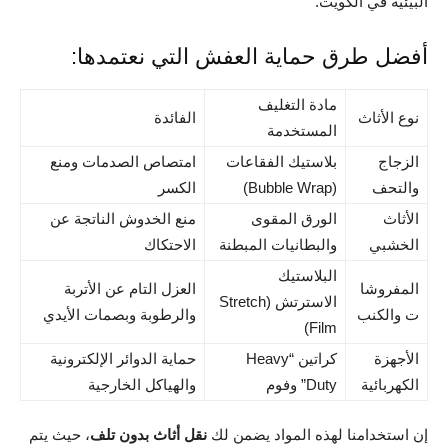
البيئية في الكويت.
أفضل طرق حماية العفش التي نعتمدها:
مادة التغليف
نوع الأثاث
الفائدة
المستخدمة
الزجاج
بلاستيك الفقاعات
امتصاص الصدمات ومنع
والتحف
(Bubble Wrap)
الكسر
الأثاث
الورق المقوى
منع الخدوش الناتجة عن
الخشبي
والبطانيات المبطنة
الاحتكاك
البلاستيك
المفروشا
العزل التام عن الأتربة
الاسترتش (Stretch
ت والكنب
والرطوبة وبصمات الأيدي
Film)
الأجهزة
كراتين “Heavy
حماية الدوائر الإلكترونية
الكهربائية
Duty” وفوم
والهياكل الخارجية
إن استخدامنا لهذه المواد يضمن لك
نقل أثاث بدون تلف
، حيث يتم