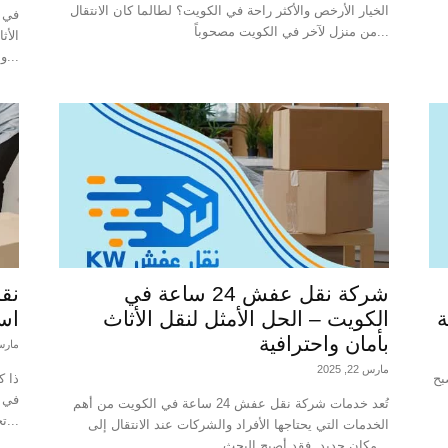
الخيار الأرخص والأكثر راحة في الكويت؟ لطالما كان الانتقال
في ع
من منزل لآخر في الكويت مصحوباً...
الأث
بسلاسة وأمان. تعتبر شركة naklafsh-kw.com واحدة...
شركة نقل عفش 24 ساعة في
ة
الكويت – الحل الأمثل لنقل الأثاث
است
بأمان واحترافية
مارس 22, 
مارس 22, 2025
بح
في ا
تُعد خدمات شركة نقل عفش 24 ساعة في الكويت من أهم
تحدث في أوقات...
الخدمات التي يحتاجها الأفراد والشركات عند الانتقال إلى
مكان جديد. فقد أصبح البحث...