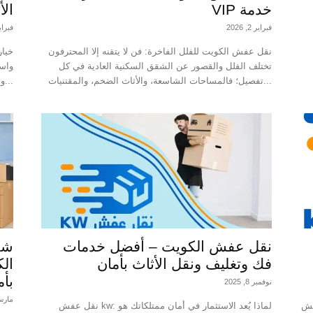
خدمة VIP
الأ
فبراير 2, 2026
فبراير 1, 
نقل عفش الكويت للفلل الفاخرة: فن لا يتقنه إلا المحترفون
تختلف الفلل والقصور عن الشقق السكنية العادية في كل
واست
تفصيل؛ فالمساحات الشاسعة، والأثاث الضخم، والمقتنيات...
وتشعر بالقلق من عبء نقل الأثاث؟ إن...
نقل عفش الكويت – أفضل خدمات
شر
فك وتغليف ونقل الأثاث بأمان
الك
بأم
نوفمبر 8, 2025
مارس 23, 
تقال
نقل عفش kw: لماذا يُعد الاستثمار في أمان ممتلكاتك هو