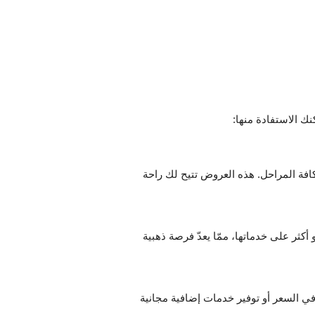
 الاستفادة منها:
فة المراحل. هذه العروض تتيح لك راحة
عياد والمناسبات الوطنية أو الدينية مثل عيد الفطر وعيد الأضحى، تُقدّم بعض الشركات عروضًا تصل إلى 20% أو أكثر على خدماتها، ممّا يعدّ فرصة ذهبية
 السعر أو توفير خدمات إضافية مجانية