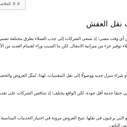
8. الخلاصة: الانتقال المريح يبدأ باختيار العرض المناسب
 أي وقت مضى؛ إذ تسعى الشركات إلى جذب العملاء بطرق مختلفة تضمن إر
لاء توفير جزء من ميزانية الانتقال. لكن ما السبب وراء اهتمام العديد من 
 أو شراء منزل جديد ووصولًا إلى نقل المقتنيات. لهذا، تُمثّل العروض والخصو
ي حتمًا خدمة أقل جودة. لكن الواقع يختلف؛ إذ تتنافس الشركات على ت
التي يرغبون في نقلها. تتيح العروض مرونة في اختيار الخدمات المناسبة ك
من الناس.