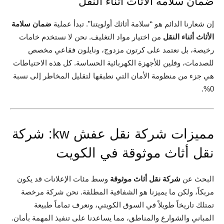
ضمان سلامة الأثاث أثناء النقل
إن شعارنا الدائم هو “سلامة أثاثك أولويتنا”. تبدأ عملية
ضمان سلامة
الأثاث أثناء النقل
من اختيار مواد التغليف. نحن لا نستخدم خامات
رخيصة، بل نعتمد على كرتون مزدوج، ونايلون فقاعي مخصص
للصدمات، وفلين للأجهزة الكهربائية الحساسة. كل هذه الاحتياطات
هي جزء من منظومة الأمان التي نطبقها لتقليل المخاطر إلى نسبة
0%.
مميزات شركة نقل عفش kw: شركة
نقل أثاث موثوقة في الكويت
البحث عن
شركة نقل أثاث موثوقة
وسط مئات الإعلانات قد يكون
مربكاً، ولكن ما يميزنا هو الشفافية المطلقة. نحن شركة مرخصة
تمتلك تاريخاً طويلاً في السوق الكويتي، ونعرف تماماً طبيعة
المباني والشوارع والمناطق، مما يساعدنا على تنفيذ المهمة بأمان.