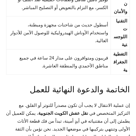
ن
الكسر، مع التزام بالتعويض أو التصليح المباشر.
والأمان
التقنيا
أسطول حديث من شاحنات مجهزة ومبطنة،
ت
واستخدام الأوناش الهيدروليكية للوصول الآمن للأدوار
اللوجس
العالية.
تية
التغطية
قريبون ومتوافرون على مدار 24 ساعة في جميع
الجغراف
مناطق الأحمدي والمنطقة العاشرة.
ية
الخاتمة والدعوة النهائية للعمل
إن عملية الانتقال لا يجب أن تكون مصدراً للتوتر أو القلق. مع
التركيز المتخصص في
نقل عفش الكويت الجنوبية
، يمكن للعميل أن
يطمئن إلى أن مقتنياته في أيدٍ أمينة، تبدأ من فك قطعة الأثاث
الأولى وتنتهي بتركيبها في موضعها الجديد. نحن نؤمن بأن الثقة