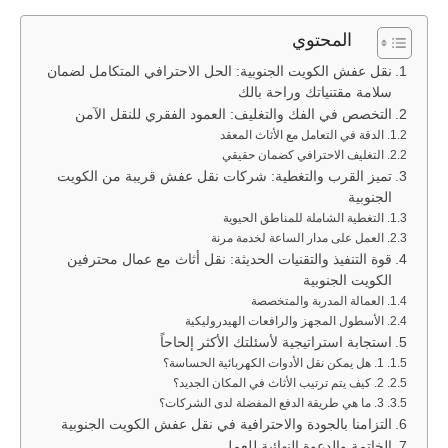
المحتوي
نقل عفش الكويت الجنوبية: الحل الاحترافي المتكامل لضمان
سلامة مقتنياتك وراحة بالك
التخصص في الفك والتغليف: العمود الفقري للنقل الآمن
الدقة في التعامل مع الأثاث المعقد
التغليف الاحترافي كضمان حقيقي
تميز القرب والتغطية: شركات نقل عفش قريبة من الكويت
الجنوبية
التغطية الشاملة للمناطق الحيوية
العمل على مدار الساعة لخدمة مرنة
قوة التنفيذ والتقنيات الحديثة: نقل أثاث مع عمال محترفين
الكويت الجنوبية
العمالة المدربة والمتخصصة
الأسطول المجهز والرافعات الهيدروليكية
استجابة استراتيجية لأسئلتك الأكثر إلحاحاً
1. هل يمكن نقل الأدوات الكهربائية الحساسة؟
2. كيف يتم ترتيب الأثاث في المكان الجديد؟
3. ما هي طريقة الدفع المفضلة لدى الشركات؟
التزامنا بالجودة والاحترافية في نقل عفش الكويت الجنوبية
الخاتمة والدعوة النهائية للعمل