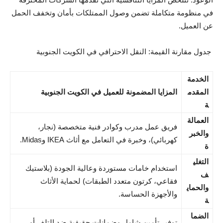
في منظومة متكاملة تضمن وصول الممتلكات بأمان وتخفف الحمل
عن العميل.
جدول مقارنة القيمة: النقل الاحترافي في الكويت الجنوبية
الخدمة
المقدم
المزايا المضمونة للعميل في الكويت الجنوبية
ة
العمالة
فريق عمل مدرب وكوادر فنية متخصصة (نجار،
والخبر
كهربائي)، وخبرة في التعامل مع أثاث IKEA وMidas.
ة
التغلي
استخدام خامات مستوردة وعالية الجودة (بلاستيك
ف
فقاعي، كرتون متعدد الطبقات) لحماية الأثاث
والحماي
والأجهزة الحساسة.
ة
الضما
توفير تأمين شامل وضمانات حقيقية ضد التلف أو